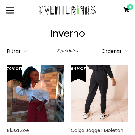
Pular
0
C
C
para
o
expandir/colapsar
conteúdo
Inverno
Filtrar
Ordenar
3 produtos
70%OFF
64%OFF
Blusa Zoe
Calça Jogger Moleton